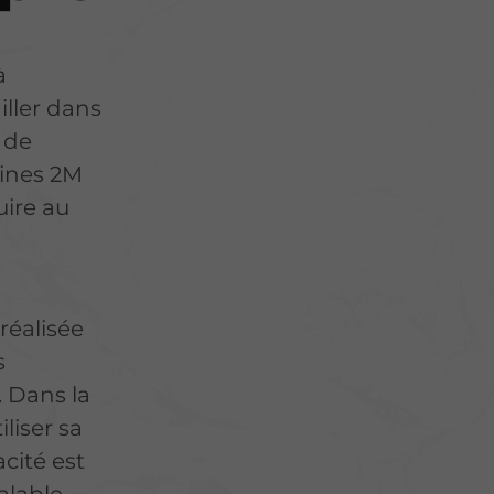
à
ller dans
s de
sines 2M
uire au
réalisée
s
.
Dans la
iliser sa
acité est