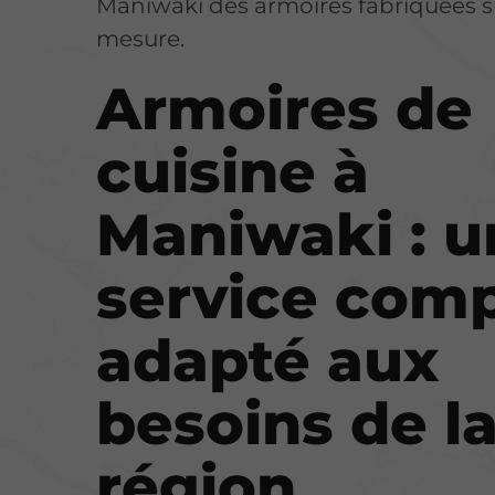
Maniwaki des armoires fabriquées s
mesure.
Armoires de
cuisine à
Maniwaki : u
service comp
adapté aux
besoins de l
région