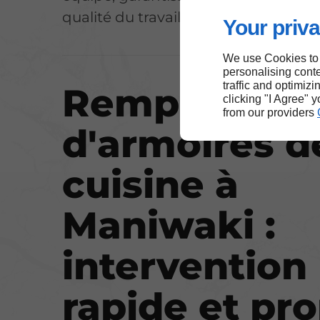
qualité du travail.
Your priva
We use Cookies to
personalising conte
traffic and optimizi
Remplaceme
clicking "I Agree" 
from our providers
d'armoires d
cuisine à
Maniwaki :
intervention
rapide et pr