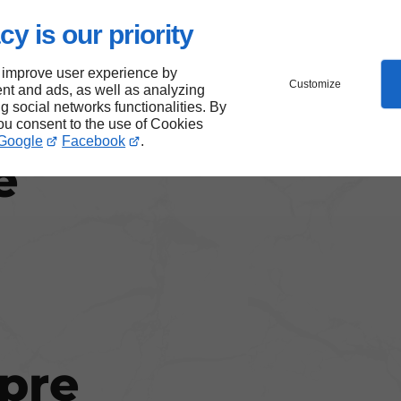
cy is our priority
 improve user experience by
Customize
nt and ads, as well as analyzing
ng social networks functionalities. By
nt
you consent to the use of Cookies
Google
Facebook
.
e
opre