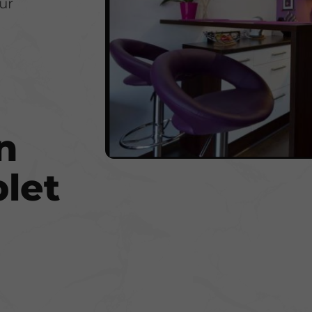
ur
n
let
a