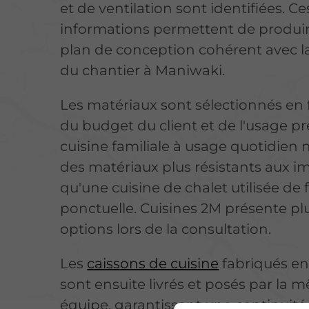
et de ventilation sont identifiées.
Ce
informations permettent de produi
plan de conception cohérent avec la
du chantier à Maniwaki.
Les matériaux sont sélectionnés en 
du budget du client et de l'usage pr
cuisine familiale à usage quotidien 
des matériaux plus résistants aux i
qu'une cuisine de chalet utilisée de
ponctuelle. Cuisines 2M présente pl
options lors de la consultation.
Les
caissons de cuisine
fabriqués en 
sont ensuite livrés et posés par la
équipe, garantissant une continuité