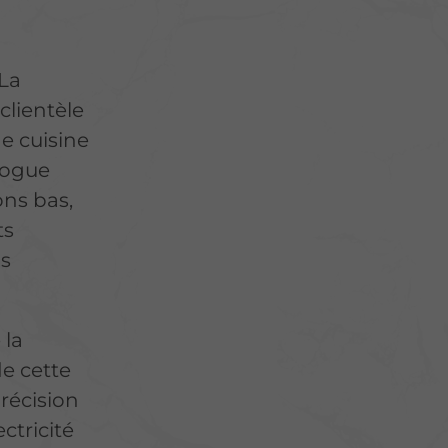
 La
clientèle
de cuisine
logue
ons bas,
ts
ns
 la
de cette
précision
ctricité