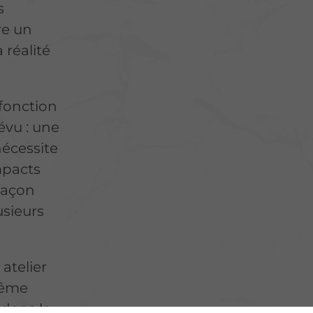
s
re un
 réalité
fonction
évu : une
nécessite
mpacts
 façon
usieurs
atelier
 même
 dans la