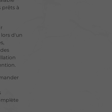
alable
 prêts à
ar
 lors d'un
s,
 des
llation
vention.
mmander
s
complète