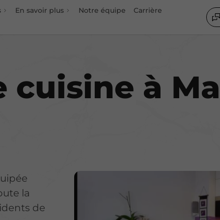
s
En savoir plus
Notre équipe
Carrière
ion
 cuisine à M
quipée
oute la
sidents de