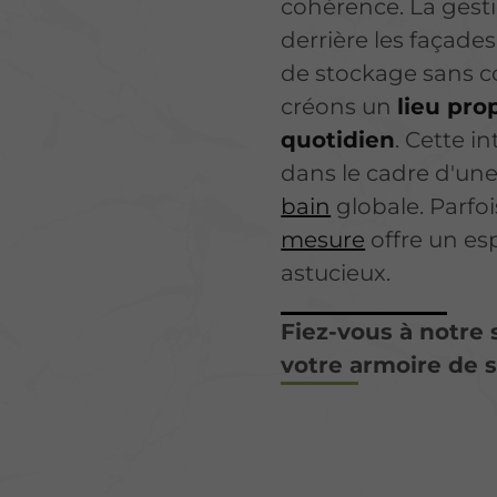
cohérence. La gesti
derrière les façade
de stockage sans c
créons un
lieu pro
quotidien
. Cette i
dans le cadre d'un
bain
globale. Parfoi
mesure
offre un es
astucieux.
Fiez-vous à notre s
votre armoire de s