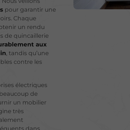
 Nous veillons
ns
pour garantir une
roirs. Chaque
obtenir un rendu
 de quincaillerie
durablement aux
ain
, tandis qu’une
bles contre les
rises électriques
c beaucoup de
urnir un mobilier
gine très
éalement
séquents dans