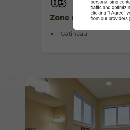
personalising conte
traffic and optimizi
clicking "I Agree" 
Zone d'intervention
from our providers
Gatineau