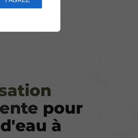
I AGREE
sation
gente
pour
 d'eau à