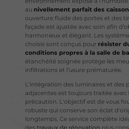
environnement exposé à l’humidité.
au
nivellement parfait
des caisso
ouverture fluide des portes et des ti
façade est ajustée avec soin afin d’
harmonieux et élégant. Les systèmes
choisis sont conçus pour
résister 
conditions propres à la salle de b
étanchéité soignée protège les meu
infiltrations et l’usure prématurée.
L'intégration des luminaires et des p
adjacentes est toujours traitée ave
précaution. L'objectif est de vous fo
robuste qui conserve son éclat d'ori
longtemps. Ce service complète id
des
travaux de rénovation
plus con