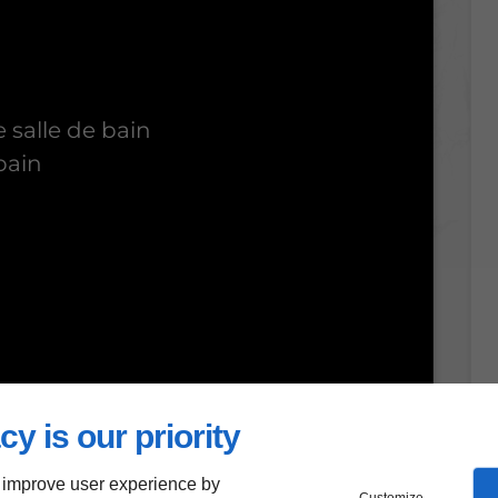
e salle de bain
bain
cy is our priority
 improve user experience by