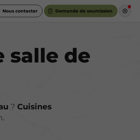
Nous contacter
Demande de soumission
 salle de
au
?
Cuisines
n.