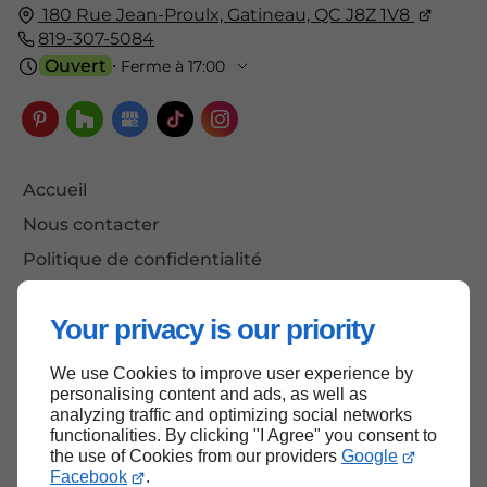
180 Rue Jean-Proulx, Gatineau, QC J8Z 1V8
819-307-5084
Ouvert
⋅ Ferme à 17:00
Accueil
Nous contacter
Politique de confidentialité
Plan du site
Your privacy is our priority
We use Cookies to improve user experience by
Haut de page
personalising content and ads, as well as
analyzing traffic and optimizing social networks
functionalities. By clicking "I Agree" you consent to
the use of Cookies from our providers
Google
Facebook
.