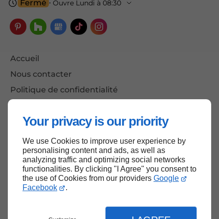
Fermé
⋅ Ouvre Lundi à 08:30
Accueil
Nous contacter
Politique de confidentialité
Plan du site
Your privacy is our priority
We use Cookies to improve user experience by
Haut de page
personalising content and ads, as well as
analyzing traffic and optimizing social networks
functionalities. By clicking "I Agree" you consent to
the use of Cookies from our providers
Google
Facebook
.