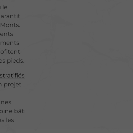
 le
arantit
-Monts.
ments
ements
ofitent
es pieds.
tratifiés
 projet
unes
.
oine bâti
s les