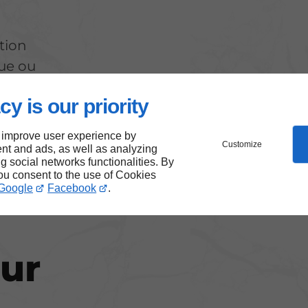
tion
que ou
cy is our priority
 improve user experience by
Customize
nt and ads, as well as analyzing
ng social networks functionalities. By
you consent to the use of Cookies
Google
Facebook
.
our