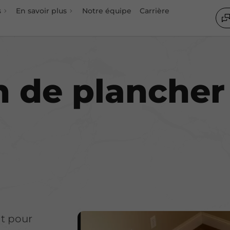
s
En savoir plus
Notre équipe
Carrière
ion
n de plancher
nt pour