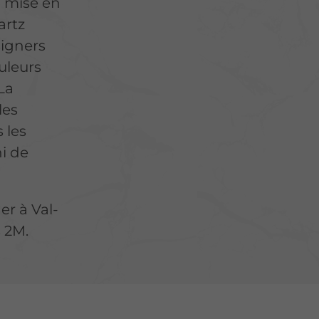
a mise en
artz
signers
uleurs
La
les
 les
ni de
er à Val-
 2M.