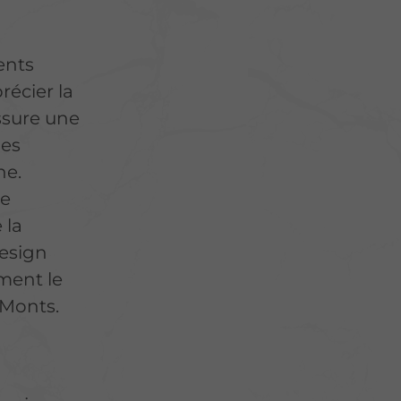
ents
écier la
ssure une
les
ne.
ne
 la
design
ment le
-Monts.