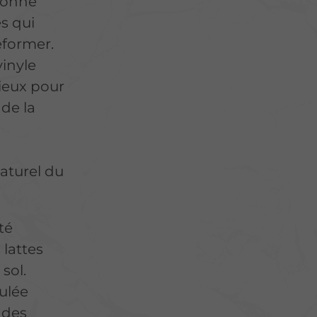
tionne
s qui
éformer.
vinyle
cieux pour
de la
naturel du
té
 lattes
sol.
oulée
 des