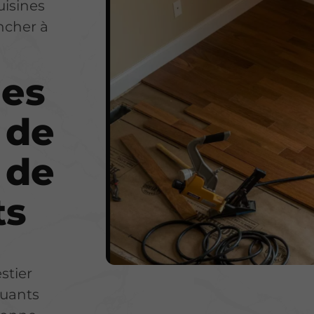
uisines
ncher à
des
 de
 de
ts
stier
tuants