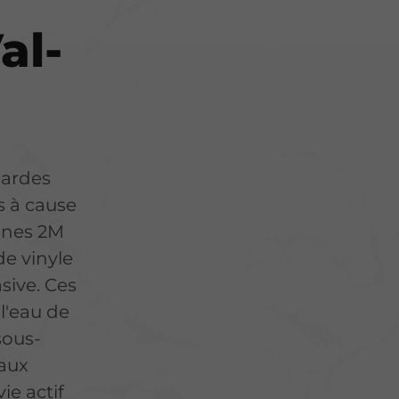
al-
nardes
s à cause
sines 2M
e vinyle
asive. Ces
l'eau de
 sous-
iaux
ie actif