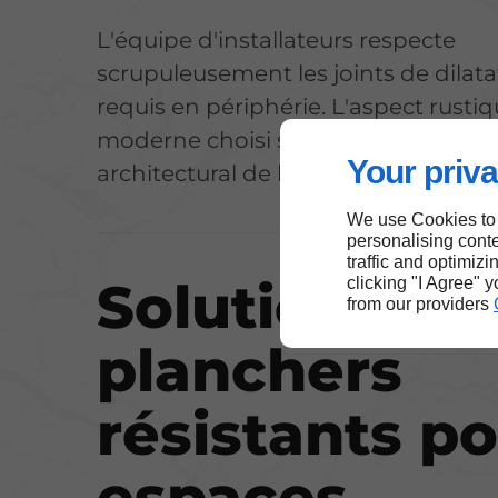
L'équipe d'installateurs respecte
scrupuleusement les joints de dilata
requis en périphérie. L'aspect rusti
moderne choisi s'adapte à l'esprit
Your priva
architectural de la demeure.
We use Cookies to
personalising conte
traffic and optimizi
Solutions de
clicking "I Agree" 
from our providers
planchers
résistants p
espaces