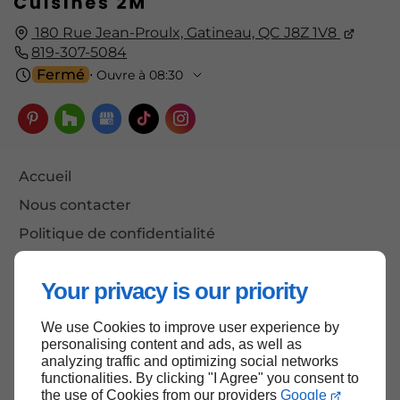
180 Rue Jean-Proulx, Gatineau, QC J8Z 1V8
819-307-5084
Fermé
⋅ Ouvre à 08:30
Accueil
Nous contacter
Politique de confidentialité
Plan du site
Your privacy is our priority
We use Cookies to improve user experience by
Haut de page
personalising content and ads, as well as
analyzing traffic and optimizing social networks
functionalities. By clicking "I Agree" you consent to
the use of Cookies from our providers
Google