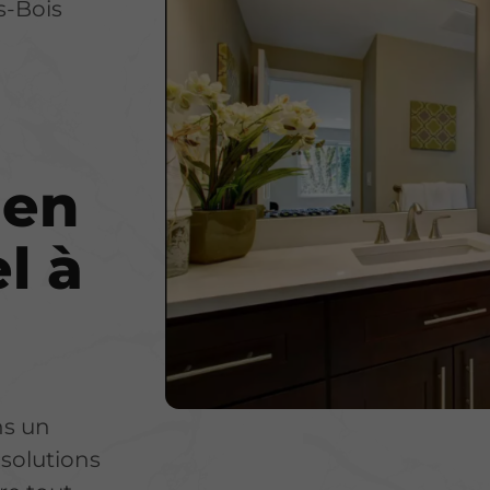
s-Bois
 en
l à
ns un
solutions