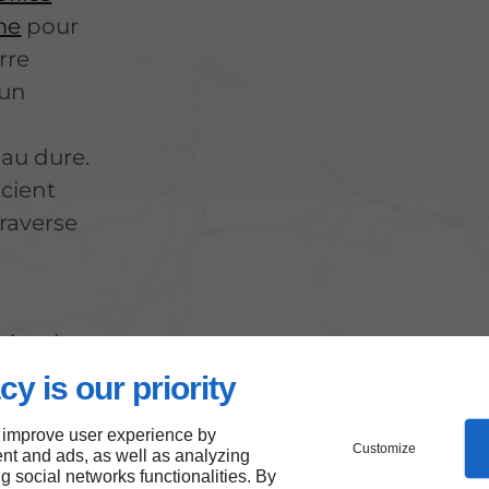
me
pour
rre
'un
au dure.
icient
traverse
iser la
cy is our priority
 improve user experience by
Customize
nt and ads, as well as analyzing
ng social networks functionalities. By