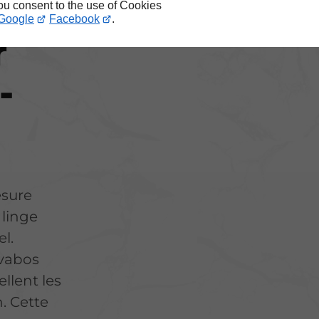
t
you consent to the use of Cookies
Google
Facebook
.
r
-
esure
 linge
l.
avabos
llent les
. Cette