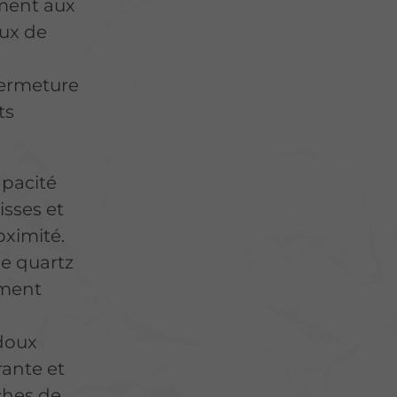
ément aux
eux de
 fermeture
ts
apacité
isses et
oximité.
de quartz
ement
 doux
rante et
ches de