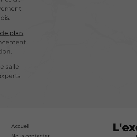
ivement
ois.
 de plan
encement
ion.
e salle
experts
L'ex
Accueil
Nous contacter