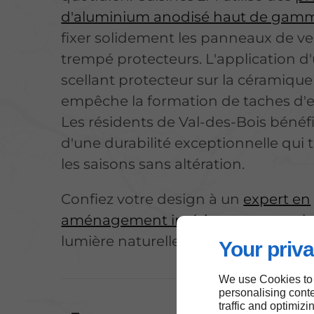
d'aluminium anodisé haut de gam
fixer solidement les panneaux de ve
trempé protecteurs.
L'application d
scellant protecteur sur la céramique
empêche la formation de taches d'e
Les résidents de Val-des-Bois bénéf
d'une durabilité exceptionnelle qui 
les saisons sans altération.
Confiez votre design à un
expert en
aménagement intérieur
pour maxim
lumière naturelle disponible.
Your priva
We use Cookies to
personalising conte
traffic and optimizi