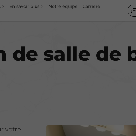
s
En savoir plus
Notre équipe
Carrière
ion
 de salle de b
r votre