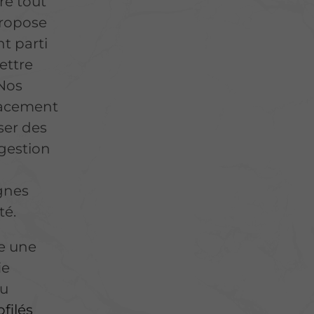
re tout
propose
t parti
ettre
 Nos
cacement
ser des
 gestion
n
ignes
té.
ée une
ie
au
ofilés