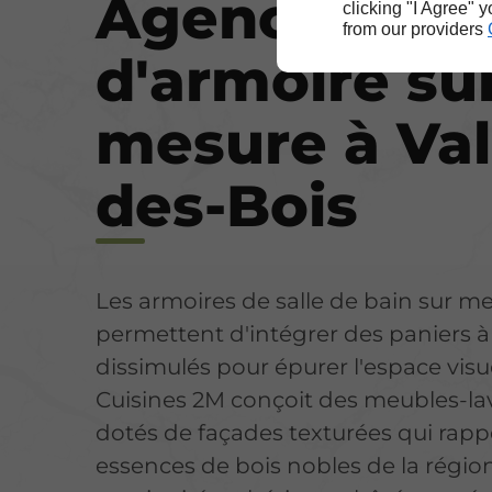
Agencemen
clicking "I Agree" 
from our providers
d'armoire su
mesure à Val
des-Bois
Les armoires de salle de bain sur m
permettent d'intégrer des paniers à
dissimulés pour épurer l'espace visue
Cuisines 2M conçoit des meubles-l
dotés de façades texturées qui rappe
essences de bois nobles de la région